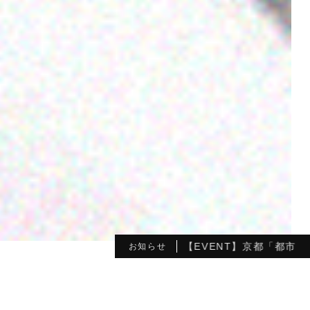
終了｜【EVENT】京都「都市と循環」
お知らせ
6.05.14