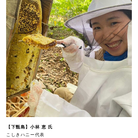
【下甑島】小林 恵 氏
こしきハニー代表