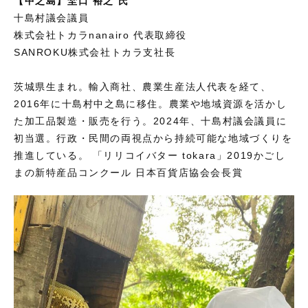
【中之島】埜口 裕之 氏
十島村議会議員
株式会社トカラnanairo 代表取締役
SANROKU株式会社トカラ支社長
茨城県生まれ。輸入商社、農業生産法人代表を経て、
2016年に十島村中之島に移住。農業や地域資源を活かし
た加工品製造・販売を行う。2024年、十島村議会議員に
初当選。行政・民間の両視点から持続可能な地域づくりを
推進している。 「リリコイバター tokara」2019かごし
まの新特産品コンクール 日本百貨店協会会長賞