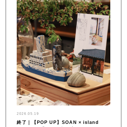
2026.05.19
終了｜【POP UP】SOAN × island