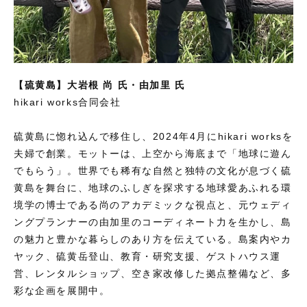
【硫黄島】大岩根 尚 氏・由加里 氏
hikari works合同会社
硫黄島に惚れ込んで移住し、2024年4月にhikari worksを
夫婦で創業。モットーは、上空から海底まで「地球に遊ん
でもらう」。世界でも稀有な自然と独特の文化が息づく硫
黄島を舞台に、地球のふしぎを探求する地球愛あふれる環
境学の博士である尚のアカデミックな視点と、元ウェディ
ングプランナーの由加里のコーディネート力を生かし、島
の魅力と豊かな暮らしのあり方を伝えている。島案内やカ
ヤック、硫黄岳登山、教育・研究支援、ゲストハウス運
営、レンタルショップ、空き家改修した拠点整備など、多
彩な企画を展開中。