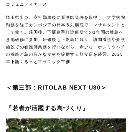
コミュニティナース
埼玉県出身。商社勤務後に看護師免許を取得し、大学病院
勤務を経てカンボジアの日本系列病院でコンサルタントと
して働く。帰国後、下甑島手打診療所での1年間の離島へ
き地研修に参加。研修後も下甑島に残り、訪問看護や介護
施設での看護師業務を行いながら、希少なニホンミツバチ
の養蜂と島の豊かな食材を提供する飲食店を経営。2025
年下甑ぐるっとマラニック主催。
＜第三部：RITOLAB NEXT U30＞
『
若者が活躍する島づくり
』