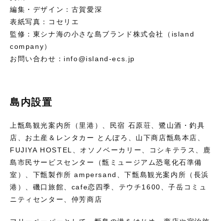
編集・デザイン：古賀愛深
表紙写真：コセリエ
監修：東シナ海の小さな島ブランド株式会社（island
company）
お問い合わせ：info@island-ecs.jp
島内設置
上甑島観光案内所（里港）、民宿 石原荘、鷺山酒・釣具
店、お土産＆レンタカー とんぼろ、山下商店甑島本店、
FUJIYA HOSTEL、オソノベーカリー、コシキテラス、鹿
島市民サービスセンター（甑ミュージアム恐竜化石準備
室）、下甑製作所 ampersand、下甑島観光案内所（長浜
港）、磯口旅館、cafe恋四季、テウチ1600、子岳コミュ
ニティセンター、仲芳商店