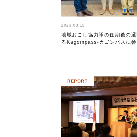
2023.03.18
地域おこし協力隊の任期後の選
るKagompass-カゴンパスに
した。
REPORT