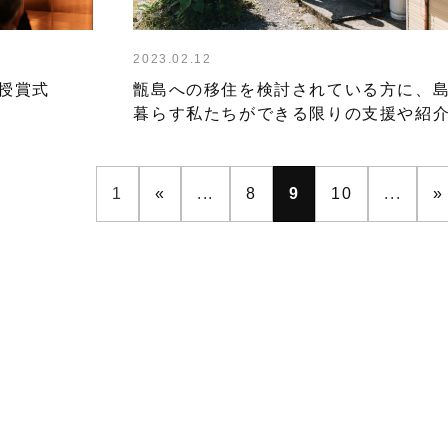
2023.02.12
 授賞式
甑島への移住を検討されている方に、
暮らす私たちができる限りの支援や紹
どします。
1
«
...
8
9
10
...
»