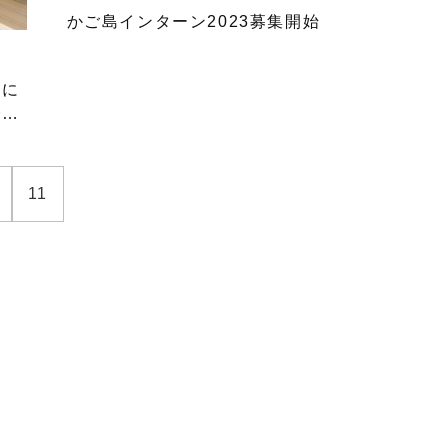
かご島インターン2023募集開始
島に
介な
11