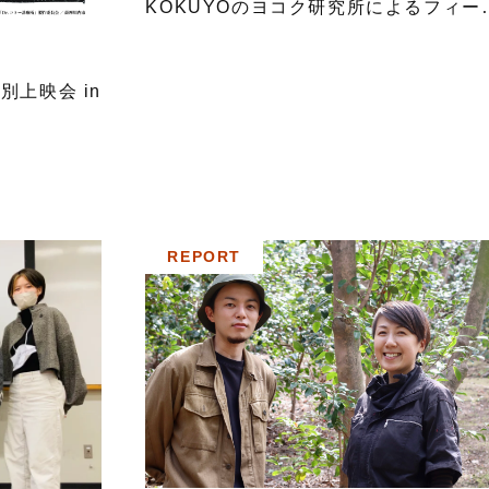
KOKUYOのヨコク研究所によるフィー
ドリサーチ in 甑島列島
別上映会 in
REPORT