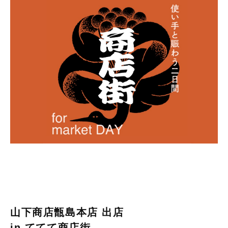
山下商店甑島本店 出店
in ててて商店街